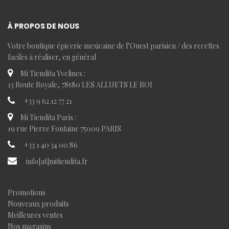
À PROPOS DE NOUS
Votre boutique épicerie mexicaine de l’Ouest parisien / des recettes
faciles à réaliser, en général
Mi Tiendita Yvelines :
13 Route Royale, 78580 LES ALLUETS LE ROI
+33 9 62 12 77 21
Mi Tiendita Paris :
19 rue Pierre Fontaine 75009 PARIS
+33 1 40 34 00 86
info[at]mitiendita.fr
INFORMATIONS
Promotions
Nouveaux produits
Meilleures ventes
Nos magasins