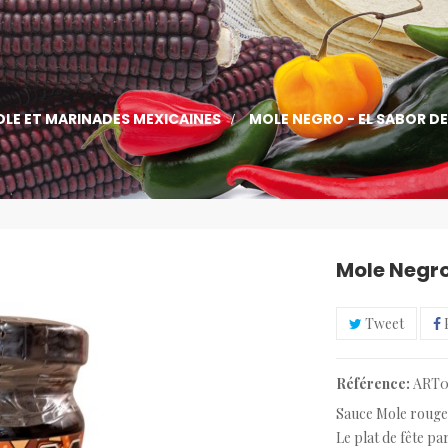
LE ET MARINADES MEXICAINES
>
MOLE NEGRO - EL SABOR D
Mole Negro
Tweet
Référence:
ART0
Sauce Mole rouge 
Le plat de fête pa