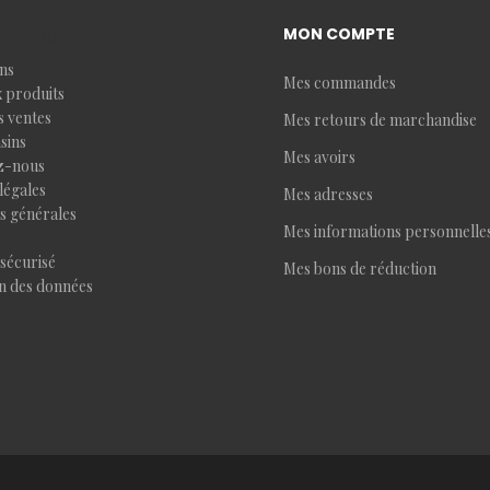
MATIONS
MON COMPTE
ns
Mes commandes
 produits
s ventes
Mes retours de marchandise
sins
Mes avoirs
z-nous
légales
Mes adresses
s générales
Mes informations personnelle
sécurisé
Mes bons de réduction
n des données