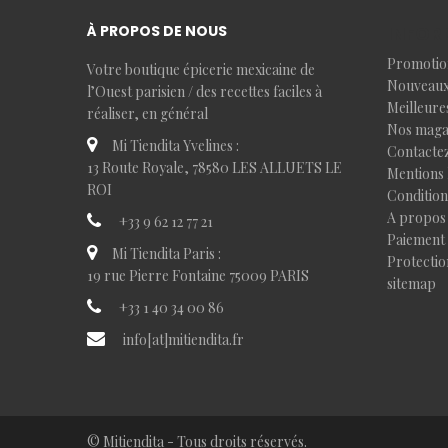
À PROPOS DE NOUS
INFOR
Promotio
Votre boutique épicerie mexicaine de
Nouveaux
l’Ouest parisien / des recettes faciles à
Meilleure
réaliser, en général
Nos maga
Mi Tiendita Yvelines :
Contacte
13 Route Royale, 78580 LES ALLUETS LE
Mentions 
ROI
Condition
A propos
+33 9 62 12 77 21
Paiement 
Mi Tiendita Paris :
Protectio
19 rue Pierre Fontaine 75009 PARIS
sitemap
+33 1 40 34 00 86
info[at]mitiendita.fr
© Mitiendita - Tous droits réservés.