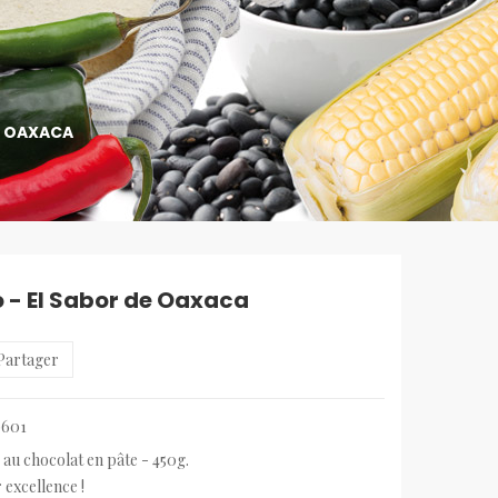
E OAXACA
 - El Sabor de Oaxaca
Partager
601
au chocolat en pâte - 450g.
r excellence !